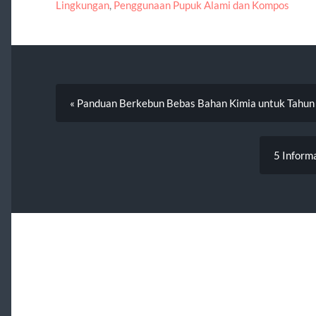
Lingkungan
,
Penggunaan Pupuk Alami dan Kompos
« Panduan Berkebun Bebas Bahan Kimia untuk Tahu
5 Inform