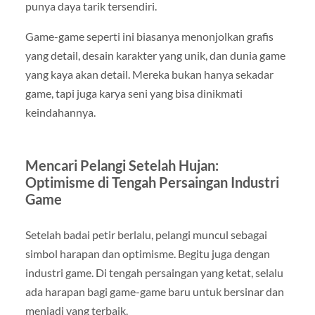
punya daya tarik tersendiri.
Game-game seperti ini biasanya menonjolkan grafis
yang detail, desain karakter yang unik, dan dunia game
yang kaya akan detail. Mereka bukan hanya sekadar
game, tapi juga karya seni yang bisa dinikmati
keindahannya.
Mencari Pelangi Setelah Hujan:
Optimisme di Tengah Persaingan Industri
Game
Setelah badai petir berlalu, pelangi muncul sebagai
simbol harapan dan optimisme. Begitu juga dengan
industri game. Di tengah persaingan yang ketat, selalu
ada harapan bagi game-game baru untuk bersinar dan
menjadi yang terbaik.