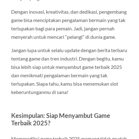
Dengan inovasi, kreativitas, dan dedikasi, pengembang
game bisa menciptakan pengalaman bermain yang tak
terlupakan bagi para pemain. Jadi, jangan pernah
menyerah untuk mencari “pelangi” di dunia game.
Jangan lupa untuk selalu update dengan berita terbaru
tentang game dan tren industri. Dengan begitu, kamu
bisa lebih siap untuk menyambut game terbaik 2025
dan menikmati pengalaman bermain yang tak
terlupakan. Siapa tahu, kamu bisa menemukan slot
keberuntunganmu di sana!
Kesimpulan: Siap Menyambut Game
Terbaik 2025?
Memprediksi game terbaik 2025 memang tidak mudah,