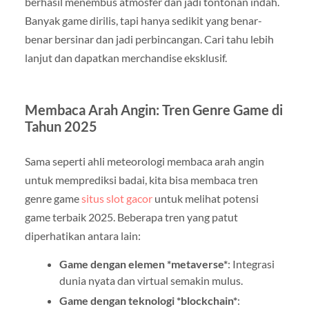
berhasil menembus atmosfer dan jadi tontonan indah.
Banyak game dirilis, tapi hanya sedikit yang benar-
benar bersinar dan jadi perbincangan. Cari tahu lebih
lanjut dan dapatkan merchandise eksklusif.
Membaca Arah Angin: Tren Genre Game di
Tahun 2025
Sama seperti ahli meteorologi membaca arah angin
untuk memprediksi badai, kita bisa membaca tren
genre game
situs slot gacor
untuk melihat potensi
game terbaik 2025. Beberapa tren yang patut
diperhatikan antara lain:
Game dengan elemen *metaverse*
: Integrasi
dunia nyata dan virtual semakin mulus.
Game dengan teknologi *blockchain*
: