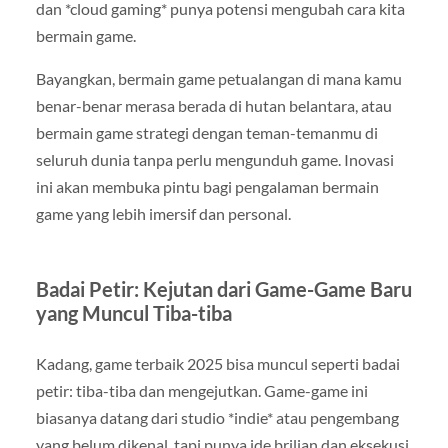
dan *cloud gaming* punya potensi mengubah cara kita
bermain game.
Bayangkan, bermain game petualangan di mana kamu
benar-benar merasa berada di hutan belantara, atau
bermain game strategi dengan teman-temanmu di
seluruh dunia tanpa perlu mengunduh game. Inovasi
ini akan membuka pintu bagi pengalaman bermain
game yang lebih imersif dan personal.
Badai Petir: Kejutan dari Game-Game Baru
yang Muncul Tiba-tiba
Kadang, game terbaik 2025 bisa muncul seperti badai
petir: tiba-tiba dan mengejutkan. Game-game ini
biasanya datang dari studio *indie* atau pengembang
yang belum dikenal, tapi punya ide brilian dan eksekusi