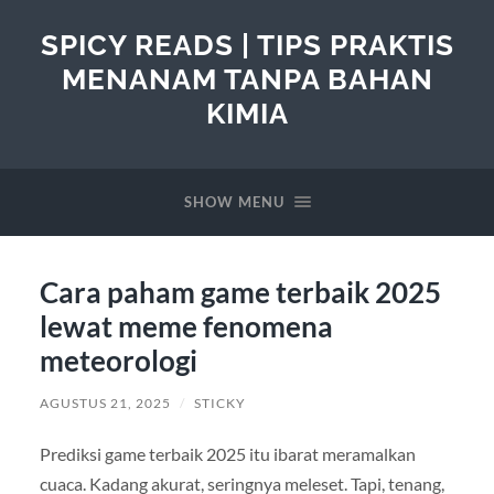
SPICY READS | TIPS PRAKTIS
MENANAM TANPA BAHAN
KIMIA
SHOW MENU
Cara paham game terbaik 2025
lewat meme fenomena
meteorologi
AGUSTUS 21, 2025
/
STICKY
Prediksi game terbaik 2025 itu ibarat meramalkan
cuaca. Kadang akurat, seringnya meleset. Tapi, tenang,