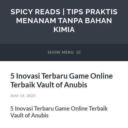
SPICY READS | TIPS PRAKTIS
MENANAM TANPA BAHAN
KIMIA
SHOW MENU
5 Inovasi Terbaru Game Online
Terbaik Vault of Anubis
JUNI 15, 2025
5 Inovasi Terbaru Game Online Terbaik
Vault of Anubis